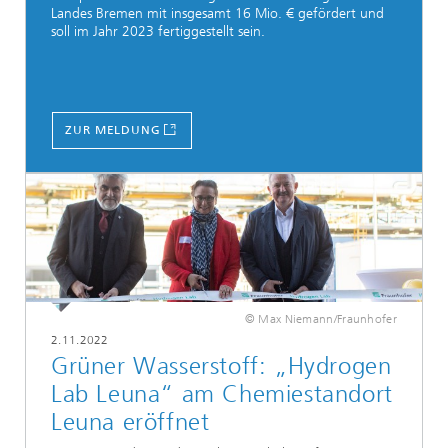
Landes Bremen mit insgesamt 16 Mio. € gefördert und
soll im Jahr 2023 fertiggestellt sein.
ZUR MELDUNG
© Max Niemann/Fraunhofer
2.11.2022
Grüner Wasserstoff: „Hydrogen
Lab Leuna“ am Chemiestandort
Leuna eröffnet