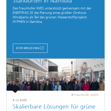
Standorten in Namibia
Das Fraunhofer IWES unterstützt gemeinsam mit der
ENERTRAG SE die Planung eines großen Onshore-
Windparks als Teil des grünen Wasserstoffprojekts
HYPHEN in Namibia.
ZUR MELDUNG
© Fraunhofer IMWS
4.12.2023
Skalierbare Lösungen für grüne