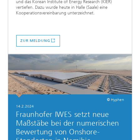
und das Korean Institute of Energy Research (KIER)
vertiefen. Dazu wurde heute in Halle (Saale) eine
Kooperationsvereinbarung unterzeichnet.
ZUR MELDUNG
© Hyphen
14.2.2024
Fraunhofer IWES setzt neue
Maßstäbe bei der numerischen
Bewertung von Onshore-