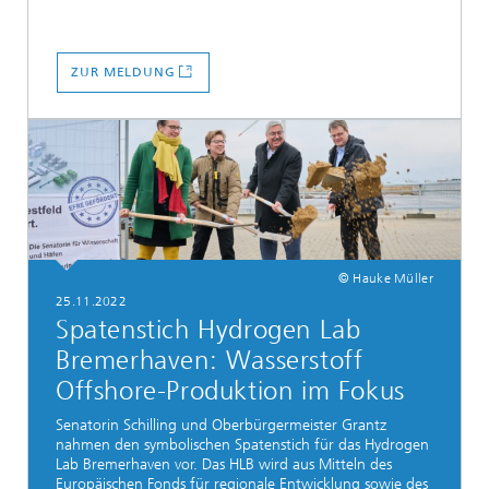
ZUR MELDUNG
© Hauke Müller
25.11.2022
Spatenstich Hydrogen Lab
Bremerhaven: Wasserstoff
Offshore-Produktion im Fokus
Senatorin Schilling und Oberbürgermeister Grantz
nahmen den symbolischen Spatenstich für das Hydrogen
Lab Bremerhaven vor. Das HLB wird aus Mitteln des
Europäischen Fonds für regionale Entwicklung sowie des