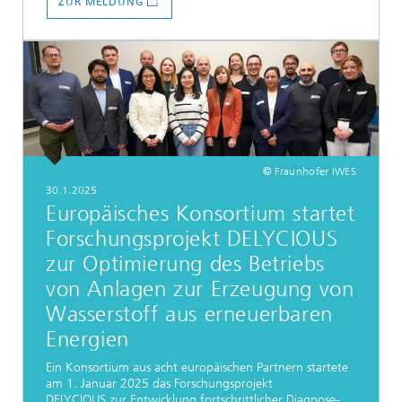
ZUR MELDUNG
© Fraunhofer IWES
30.1.2025
Europäisches Konsortium startet
Forschungsprojekt DELYCIOUS
zur Optimierung des Betriebs
von Anlagen zur Erzeugung von
Wasserstoff aus erneuerbaren
Energien
Ein Konsortium aus acht europäischen Partnern startete
am 1. Januar 2025 das Forschungsprojekt
DELYCIOUS zur Entwicklung fortschrittlicher Diagnose-