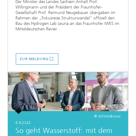
Der Minister des Landes Sachsen-Anhalt Prof.
Willingmann und der Präsident der Fraunhofer-
Gesellschaft Prof. Reimund Neugebauer übergaben im
Rahmen der „Fokusreise Strukturwandel“ offiziell den
Bau des Hydrogen Lab Leuna an das Fraunhofer IWES im
Mitteldeutschen Revier.
ZUR MELDUNG
© SMWA/Bonss
8.9.2022
So geht Wasserstoff: mit dem