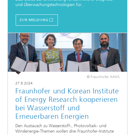
und Überwachungstechnologien für...
ZUR MELDUNG
© Fraunhofer IMWS
27.8.2024
Fraunhofer und Korean Institute
of Energy Research kooperieren
bei Wasserstoff und
Erneuerbaren Energien
Den Austausch zu Wasserstoff-, Photovoltaik- und
Windenergie-Themen wollen drei Fraunhofer-Institute