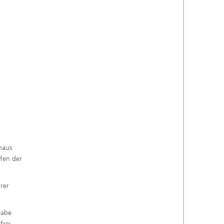
naus
fen der
rer
gabe
rei.