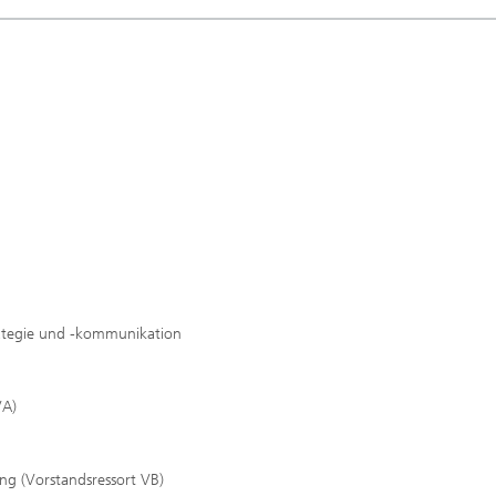
rategie und -kommunikation
VA)
ung (Vorstandsressort VB)