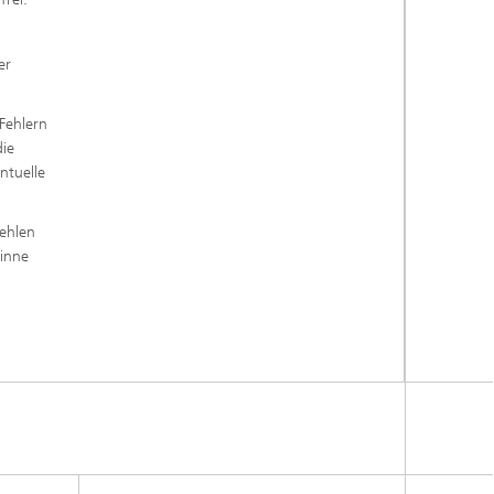
er
 Fehlern
die
ntuelle
Fehlen
Sinne