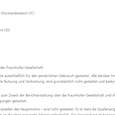
 (Vorstandsressort VC)
ort VD)
 der Fraunhofer-Gesellschaft.
t ausschließlich für den persönlichen Gebrauch gestattet. Alle darüber hi
 Nutzung und Verbreitung, sind grundsätzlich nicht gestattet und bedür
h zum Zweck der Berichterstattung über die Fraunhofer-Gesellschaft und ih
gungen gestattet:
stellen des Hauptmotivs – sind nicht gestattet. Es ist stets die Quellenan
an die oben genannte Adresse erforderlich. Die Verwendung ist honorarf